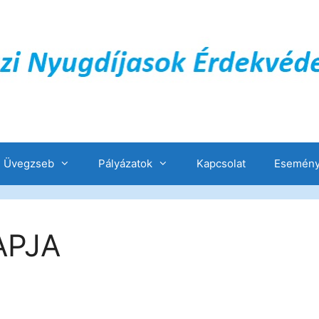
Üvegzseb
Pályázatok
Kapcsolat
Esemény
APJA