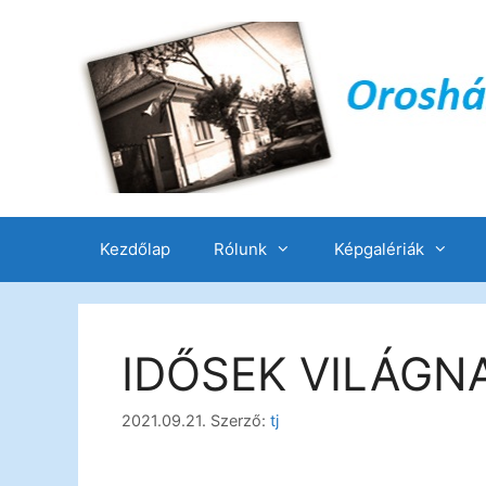
Kezdőlap
Rólunk
Képgalériák
IDŐSEK VILÁGN
2021.09.21.
Szerző:
tj