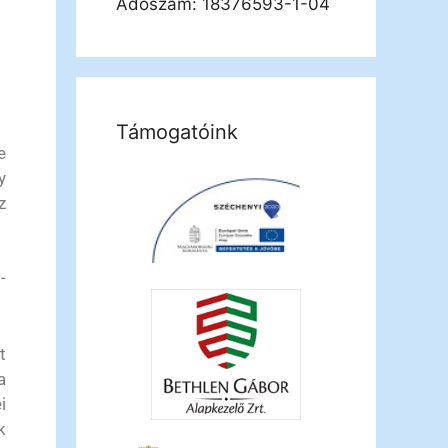
Adószám: 18376593-1-04
Támogatóink
e
y
z
-
t
a
i
k