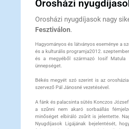
Orosházi nyugdíjaso
Orosházi nyugdíjasok nagy sik
Fesztiválon
.
Hagyományos és látványos eseménye a szo
és a kulturális programja2012. szeptember 
és a megyéből származó Iosif Matula E
ünnepséget.
Békés megyét szó szerint is az orosházia
szervező Pál Jánosné vezetésével.
A fánk és palacsinta sütés Konczos Józsefné
a szűnni nem akaró sorbaállás fémjelz
minőséget elbíráló zsűrit is jelentette. N
Nyugdíjasok Ligájának bejelentését, hog