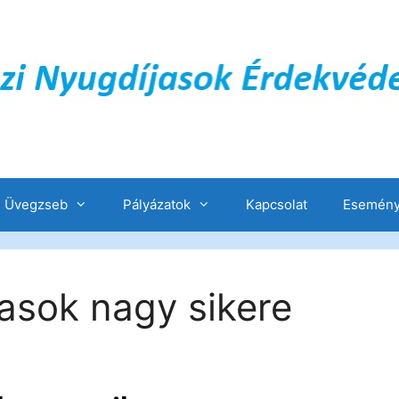
Üvegzseb
Pályázatok
Kapcsolat
Esemény
asok nagy sikere