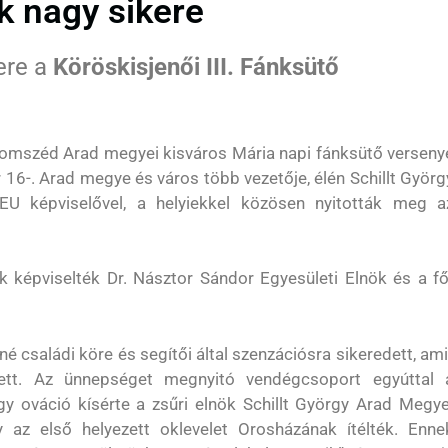
k nagy sikere
ere a
Köröskisjenői III. Fánksütő
mszéd Arad megyei kisváros Mária napi fánksütő verseny
16-. Arad megye és város több vezetője, élén Schillt Györg
U képviselővel, a helyiekkel közösen nyitották meg a
k képviselték Dr. Násztor Sándor Egyesületi Elnök és a fő
 családi köre és segítői által szenzációsra sikeredett, ami
ett. Az ünnepséget megnyitó vendégcsoport egyúttal 
agy ováció kísérte a zsűri elnök Schillt György Arad Megye
y az első helyezett oklevelet Orosházának ítélték. Enne