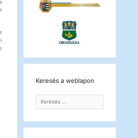
a
s
t
n
s
Keresés a weblapon