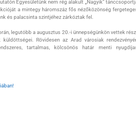
emutatón Egyesületünk nem rég alakult „Nagyik” tánccsoportj
dukcióját a mintegy háromszáz fős nézőközönség fergetege
k és palacsinta szintjéhez zárkóztak fel.
orán, legutóbb a augusztus 20.-i ünnepségünkön vettek rész
k küldöttségei. Rövidesen az Arad városiak rendezvényé
ndszeres, tartalmas, kölcsönös határ menti nyugdíja
iában!