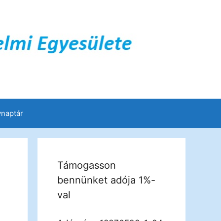
naptár
Támogasson
bennünket adója 1%-
val