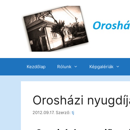
Kezdőlap
Rólunk
Képgalériák
Orosházi nyugdíj
2012.09.17.
Szerző:
tj