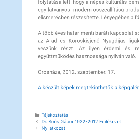
folytatása lett, hogy a népes kulturális b
egy látványos  modern összeállítású pro
elismerésben részesítette. Lényegében a fán
A több éves határ menti baráti kapcsolat s
az Arad és Köröskisjenő Nyugdíjas ligá
veszünk részt. Az ilyen érdemi és re
együttműködés hasznossága nyilván való.
Orosháza, 2012. szeptember. 17.
A készült képek megtekinthetők a képgalér
Tájékoztatás
Dr. Soós Gábor 1922-2012 Emlékezet
Nyilatkozat